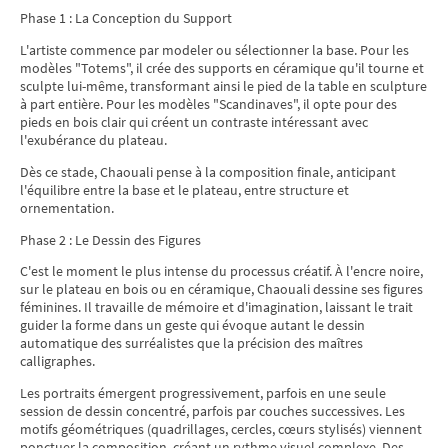
Phase 1 : La Conception du Support
L'artiste commence par modeler ou sélectionner la base. Pour les
modèles "Totems", il crée des supports en céramique qu'il tourne et
sculpte lui-même, transformant ainsi le pied de la table en sculpture
à part entière. Pour les modèles "Scandinaves", il opte pour des
pieds en bois clair qui créent un contraste intéressant avec
l'exubérance du plateau.
Dès ce stade, Chaouali pense à la composition finale, anticipant
l'équilibre entre la base et le plateau, entre structure et
ornementation.
Phase 2 : Le Dessin des Figures
C'est le moment le plus intense du processus créatif. À l'encre noire,
sur le plateau en bois ou en céramique, Chaouali dessine ses figures
féminines. Il travaille de mémoire et d'imagination, laissant le trait
guider la forme dans un geste qui évoque autant le dessin
automatique des surréalistes que la précision des maîtres
calligraphes.
Les portraits émergent progressivement, parfois en une seule
session de dessin concentré, parfois par couches successives. Les
motifs géométriques (quadrillages, cercles, cœurs stylisés) viennent
ponctuer la composition, créant un rythme visuel complexe. Des