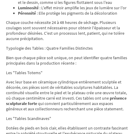
et le dessin, comme si les figures flottaient sous l'eau
Luminosité
: L'effet miroir amplifie les jeux de lumière sur l'or
Pérennité
: Elle protège les pigments de la décoloration
Chaque couche nécessite 24 à 48 heures de séchage. Plusieurs
coulages sont souvent nécessaires pour obtenir l'épaisseur et la
profondeur désirées. C'est un processus lent, patient, qui ne tolère
aucune précipitation.
Typologie des Tables : Quatre Familles Distinctes
Bien que chaque pièce soit unique, on peut identifier quatre familles
principales dans la production récente :
Les "Tables Totems"
Avec leur base en céramique cylindrique entièrement sculptée et
décorée, ces pièces sont de véritables sculptures habitables. La
continuité visuelle entre le pied et le plateau crée une œuvre totale,
où chaque centimètre carré est investi. Ces tables ont une
présence
sculpturale forte
qui convient particulièrement aux espaces
généreux et aux collectionneurs recherchant une pièce statement.
Les "Tables Scandinaves"
Dotées de pieds en bois clair, elles établissent un contraste fascinant
entre la sobriété structurelle et l'exubérance picturale du plateau.