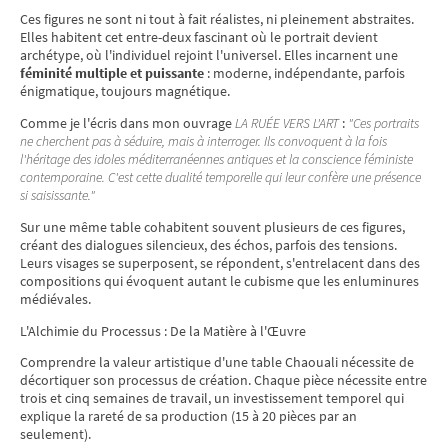
Ces figures ne sont ni tout à fait réalistes, ni pleinement abstraites.
Elles habitent cet entre-deux fascinant où le portrait devient
archétype, où l'individuel rejoint l'universel. Elles incarnent une
féminité multiple et puissante
: moderne, indépendante, parfois
énigmatique, toujours magnétique.
Comme je l'écris dans mon ouvrage
LA RUÉE VERS L'ART
:
"Ces portraits
ne cherchent pas à séduire, mais à interroger. Ils convoquent à la fois
l'héritage des idoles méditerranéennes antiques et la conscience féministe
contemporaine. C'est cette dualité temporelle qui leur confère une présence
si saisissante."
Sur une même table cohabitent souvent plusieurs de ces figures,
créant des dialogues silencieux, des échos, parfois des tensions.
Leurs visages se superposent, se répondent, s'entrelacent dans des
compositions qui évoquent autant le cubisme que les enluminures
médiévales.
L'Alchimie du Processus : De la Matière à l'Œuvre
Comprendre la valeur artistique d'une table Chaouali nécessite de
décortiquer son processus de création. Chaque pièce nécessite entre
trois et cinq semaines de travail, un investissement temporel qui
explique la rareté de sa production (15 à 20 pièces par an
seulement).