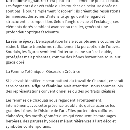
L'or comme signature
: C'est peut-être l'élément le plus distinctif.
Les fragments d'or véritable ou les touches de peinture dorée ne
sont pas là pour simplement "décorer" : ils créent des respirations
lumineuses, des zones d'intensité qui guident le regard et
structurent la composition. Selon l'angle de vue et l'éclairage, ces
éléments dorés semblent avancer ou reculer, générant une
profondeur optique fascinante.
La résine époxy
: L'encapsulation finale sous plusieurs couches de
résine brillante transforme radicalement la perception de l'œuvre.
Soudain, les figures semblent flotter sous une surface liquide,
protégées mais présentes, comme des icônes byzantines sous leur
glacis doré.
La Femme Totémique : Obsession Créatrice
Si je devais identifier le cœur battant du travail de Chaouali, ce serait
sans conteste
la figure féminine
. Mais attention : nous sommes loin
des représentations conventionnelles ou des portraits idéalisés.
Les femmes de Chaouali nous regardent. Frontalement,
intensément, avec cette présence troublante qui caractérise les
grandes icônes de l'histoire de l'art. Elles portent des coiffures
élaborées, des motifs géométriques qui évoquent les tatouages
berbères, des parures hybrides mêlant références à l'art déco et
symboles contemporains.