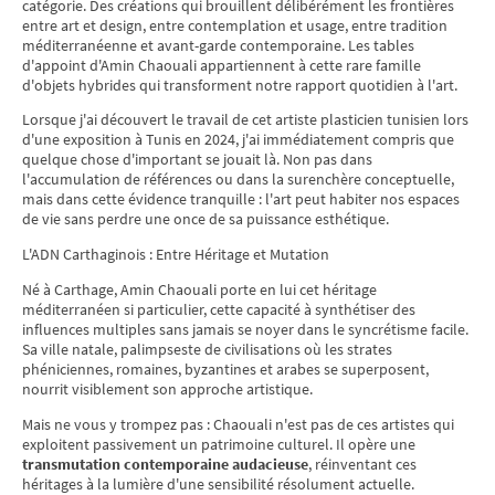
catégorie. Des créations qui brouillent délibérément les frontières
entre art et design, entre contemplation et usage, entre tradition
méditerranéenne et avant-garde contemporaine. Les tables
d'appoint d'Amin Chaouali appartiennent à cette rare famille
d'objets hybrides qui transforment notre rapport quotidien à l'art.
Lorsque j'ai découvert le travail de cet artiste plasticien tunisien lors
d'une exposition à Tunis en 2024, j'ai immédiatement compris que
quelque chose d'important se jouait là. Non pas dans
l'accumulation de références ou dans la surenchère conceptuelle,
mais dans cette évidence tranquille : l'art peut habiter nos espaces
de vie sans perdre une once de sa puissance esthétique.
L'ADN Carthaginois : Entre Héritage et Mutation
Né à Carthage, Amin Chaouali porte en lui cet héritage
méditerranéen si particulier, cette capacité à synthétiser des
influences multiples sans jamais se noyer dans le syncrétisme facile.
Sa ville natale, palimpseste de civilisations où les strates
phéniciennes, romaines, byzantines et arabes se superposent,
nourrit visiblement son approche artistique.
Mais ne vous y trompez pas : Chaouali n'est pas de ces artistes qui
exploitent passivement un patrimoine culturel. Il opère une
transmutation contemporaine audacieuse
, réinventant ces
héritages à la lumière d'une sensibilité résolument actuelle.