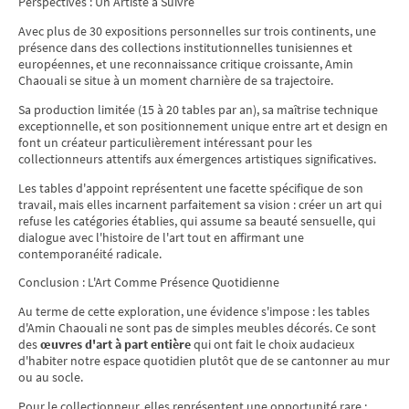
Perspectives : Un Artiste à Suivre
Avec plus de 30 expositions personnelles sur trois continents, une
présence dans des collections institutionnelles tunisiennes et
européennes, et une reconnaissance critique croissante, Amin
Chaouali se situe à un moment charnière de sa trajectoire.
Sa production limitée (15 à 20 tables par an), sa maîtrise technique
exceptionnelle, et son positionnement unique entre art et design en
font un créateur particulièrement intéressant pour les
collectionneurs attentifs aux émergences artistiques significatives.
Les tables d'appoint représentent une facette spécifique de son
travail, mais elles incarnent parfaitement sa vision : créer un art qui
refuse les catégories établies, qui assume sa beauté sensuelle, qui
dialogue avec l'histoire de l'art tout en affirmant une
contemporanéité radicale.
Conclusion : L'Art Comme Présence Quotidienne
Au terme de cette exploration, une évidence s'impose : les tables
d'Amin Chaouali ne sont pas de simples meubles décorés. Ce sont
des
œuvres d'art à part entière
qui ont fait le choix audacieux
d'habiter notre espace quotidien plutôt que de se cantonner au mur
ou au socle.
Pour le collectionneur, elles représentent une opportunité rare :